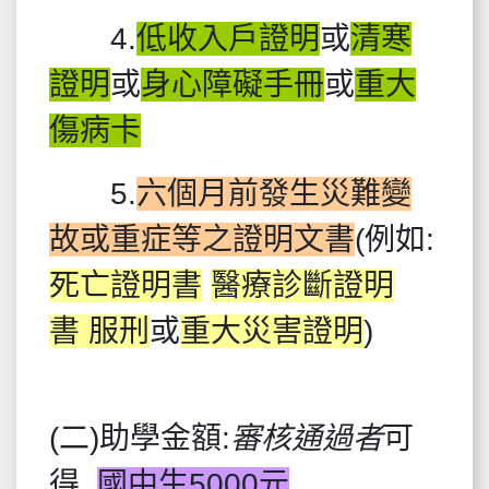
4.
低收入戶證明
或
清寒
證明
或
身心障礙手冊
或
重大
傷病卡
5.
六個月前發生災難變
故或重症等之證明文書
(例如:
死亡證明書
醫療診斷證明
書
服刑
或
重大災害證明
)
(二)助學金額:
審核通過者
可
得
國中生5000元