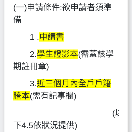
(一)申請條件:欲申請者須準
備
1 .
申請書
2.
學生證影本
(需蓋該學
期註冊章)
3.
近三個月內全戶戶籍
謄本
(需有記事欄)
(以
下4.5依狀況提供)