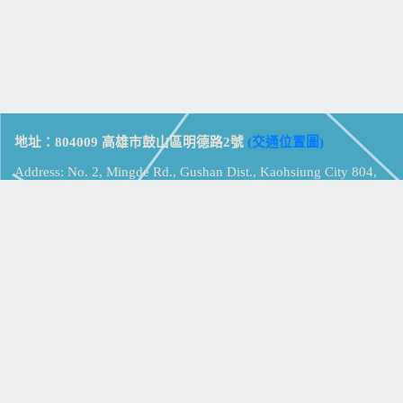
地址：804009 高雄市鼓山區明德路2號
(交通位置圖)
Address: No. 2, Mingde Rd., Gushan Dist., Kaohsiung City 804,
Taiwan (R.O.C.)
電話：07-5213258
(
分機表
)
傳真：07-5213259
【
Web_Phone_Call
】
瀏覽總計：
15357533
資訊安全
免責及隱私權宣告
版權所有：高雄市立鼓山高級中學
© Zsystem Design.