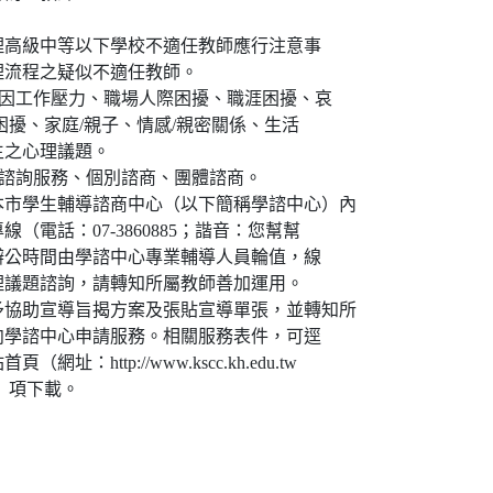
理高級中等以下學校不適任教師應行注意事
理流程之疑似不適任教師。
：因工作壓力、職場人際困擾、職涯困擾、哀
困擾、家庭/親子、情感/親密關係、生活
生之心理議題。
：諮詢服務、個別諮商、團體諮商。
本市學生輔導諮商中心（以下簡稱學諮中心）內
（電話：07-3860885；諧音：您幫幫
辦公時間由學諮中心專業輔導人員輪值，線
理議題諮詢，請轉知所屬教師善加運用。
予協助宣導旨揭方案及張貼宣導單張，並轉知所
向學諮中心申請服務。相關服務表件，可逕
網址：http://www.kscc.kh.edu.tw
」項下載。