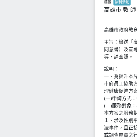
標籤:
福利活動
高雄市 教 師
高雄市政府教育
主旨：檢送「
同意書）及宣
導，請查照。
說明：
一、為提升本
市府員工協助
理健康促進方
(一)申請方式
(二)服務對象
本方案之服務
１、涉及性別
凌事件，且正
或調查屬實之