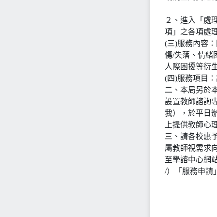
２、進入「處
項」之各項處
(三)服務內容
傷/失落、情緒
人際困擾等衍
(四)服務項目
二、本局另於
設置教師諮詢專線
我），於平日
上提供教師心
三、請各校惠
屬教師視需求
至學諮中心網站首頁（
/）「服務申請