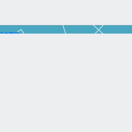
通位置圖)
aohsiung City 804, Taiwan (R.O.C.)