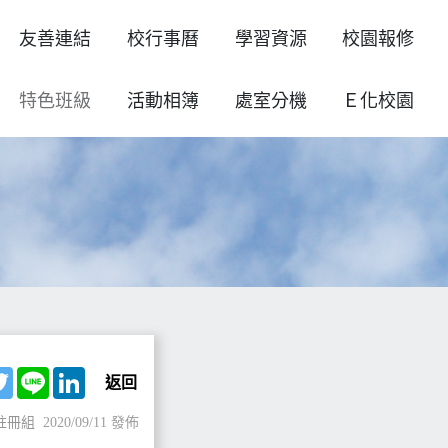
友善連結
校行事曆
學習資源
校園報修
特色班級
活動相簿
處室分機
Ｅ化校園
ebook
Twitter
Line
LinkedIn
返回
註冊組
2020/09/11 發佈