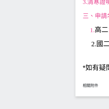
3.清寒證
三、申請
高二
1.
2.國二
*如有疑
相關附件