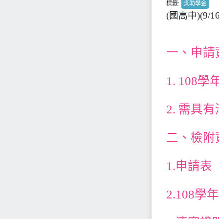
標籤:
獎助學金
(國高中)(9
一、申請
1. 10
2. 需
二、檢附
1.申請表
2.108