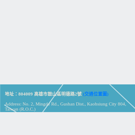
地址：804009 高雄市鼓山區明德路2號
(交通位置圖)
Address: No. 2, Mingde Rd., Gushan Dist., Kaohsiung City 804,
Taiwan (R.O.C.)
電話：07-5213258
(
分機表
)
傳真：07-5213259
【
Web_Phone_Call
】