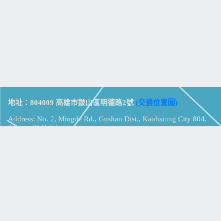
地址：804009 高雄市鼓山區明德路2號
(交通位置圖)
Address: No. 2, Mingde Rd., Gushan Dist., Kaohsiung City 804,
Taiwan (R.O.C.)
電話：07-5213258
(
分機表
)
傳真：07-5213259
【
Web_Phone_Call
】
瀏覽總計：
15331496
資訊安全
免責及隱私權宣告
版權所有：高雄市立鼓山高級中學