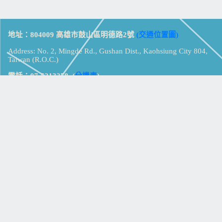
地址：804009 高雄市鼓山區明德路2號
(交通位置圖)
Address: No. 2, Mingde Rd., Gushan Dist., Kaohsiung City 804,
Taiwan (R.O.C.)
電話：07-5213258
(
分機表
)
傳真：07-5213259
【
Web_Phone_Call
】
瀏覽總計：
15360163
資訊安全
免責及隱私權宣告
版權所有：高雄市立鼓山高級中學
© Zsystem Design.