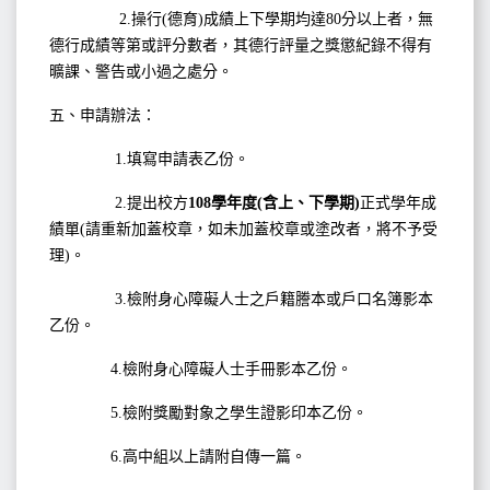
2.操行(德育)成績上下學期均達80分以上者，無
德行成績等第或評分數者，其德行評量之獎懲紀錄不得有
曠課、警告或小過之處分。
五、申請辦法：
1.填寫申請表乙份。
2.提出校方
108
學年度(
含上、下學期)
正式學年成
績單(請重新加蓋校章，如未加蓋校章或塗改者，將不予受
理)。
3.檢附身心障礙人士之戶籍謄本或戶口名簿影本
乙份。
4.檢附身心障礙人士手冊影本乙份。
5.檢附獎勵對象之學生證影印本乙份。
6.高中組以上請附自傳一篇。