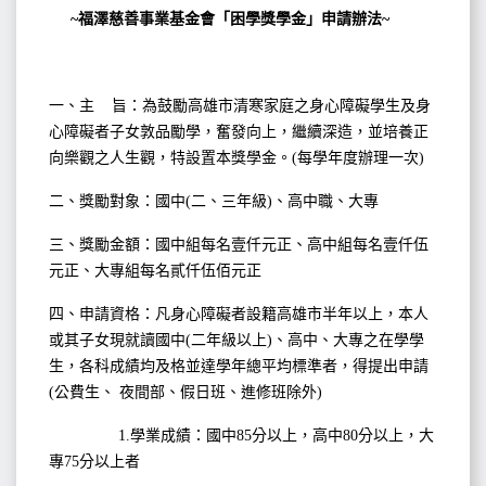
~福澤慈善事業基金會「困學獎學金」申請辦法~
一、主 旨：為鼓勵高雄市清寒家庭之身心障礙學生及身
心障礙者子女敦品勵學，奮發向上，
繼續深造，並培養正
向樂觀之人生觀，特設置本獎學金。(每學年度辦理一次)
二、獎勵對象：國中(二、三年級)、高中職、大專
三、獎勵金額：國中組每名壹仟元正、高中組每名壹仟伍
元正、大專組每名貳仟伍佰元正
四、申請資格：凡身心障礙者設籍高雄市半年以上，本人
或其子女現就讀國中(二年級以上)、高中、大專之在學學
生，各科成績均及格並達學年總平均標準者，
得提出申請
(公費生、 夜間部、假日班、進修班除外)
1.學業成績：國中85分以上，高中80分以上，大
專75分以上者