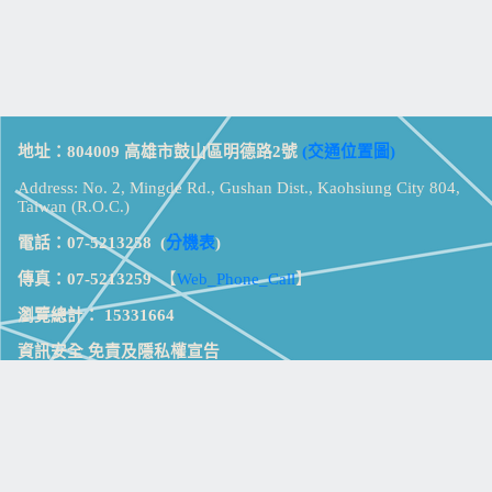
地址：804009 高雄市鼓山區明德路2號
(交通位置圖)
Address: No. 2, Mingde Rd., Gushan Dist., Kaohsiung City 804,
Taiwan (R.O.C.)
電話：07-5213258
(
分機表
)
傳真：07-5213259
【
Web_Phone_Call
】
瀏覽總計：
15331664
資訊安全
免責及隱私權宣告
版權所有：高雄市立鼓山高級中學
© Zsystem Design.