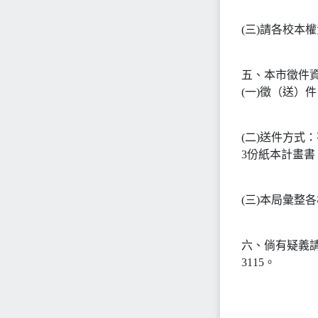
(三)請各校本
五、本市徵件
(一)徵（送）
(二)送件方式：有
3份紙本計畫
(三)本局彙整
六、倘有疑義請
3115。