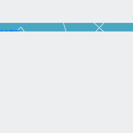
通位置圖)
aohsiung City 804, Taiwan (R.O.C.)