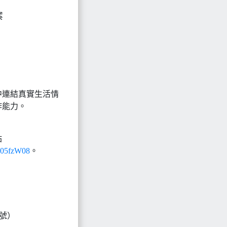
案
中連結真實生活情
作能力。
站
OJ05fzW08
。
2號）