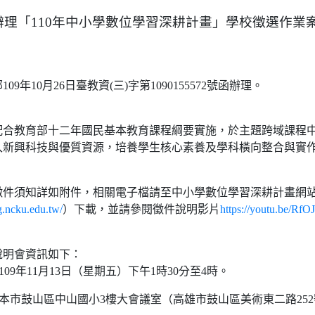
辦理「110年中小學數位學習深耕計畫」學校徵選作業
9年10月26日臺教資(三)字第1090155572號函辦理。
配合教育部十二年國民基本教育課程綱要實施，於主題跨域課程
入新興科技與優質資源，培養學生核心素養及學科橫向整合與實
徵件須知詳如附件，相關電子檔請至中小學數位學習深耕計畫網
ng.ncku.edu.tw/
）下載，並請參閱徵件說明影片
https://youtu.be/Rf
說明會資訊如下：
109年11月13日（星期五）下午1時30分至4時。
：本市鼓山區中山國小3樓大會議室（高雄市鼓山區美術東二路25