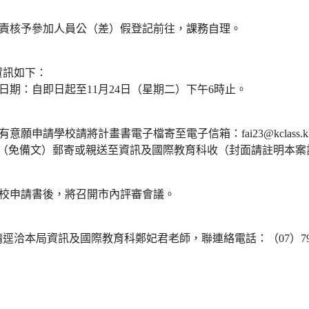
權責核予參加人員公（差）假登記前往，課務自理。
資訊如下：
件日期：自即日起至11月24日（星期二）下午6時止。
意願申請學校請將計畫書電子檔寄至電子信箱：fai23@kclass.kh.
書（免備文）郵寄或親送至資訊及國際教育科收（封面請註明本案
各校申請書後，將召開市內評審會議。
逕洽本局資訊及國際教育科鄭妃君老師，聯連絡電話：（07）799-