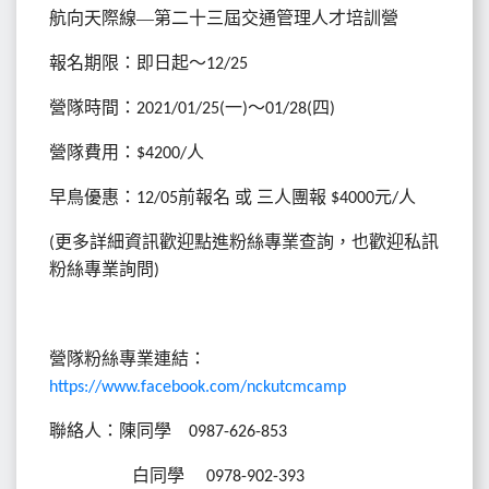
航向天際線—第二十三屆交通管理人才培訓營
報名期限：即日起～
12/25
營隊時間：
一
～
四
2021/01/25(
)
01/28(
)
營隊費用：
人
$4200/
早鳥優惠：
前報名
或
三人團報
元
人
12/05
$4000
/
更多詳細資訊歡迎點進粉絲專業查詢，也歡迎私訊
(
粉絲專業詢問
)
營隊粉絲專業連結：
https://www.facebook.com/nckutcmcamp
聯絡人：陳同學
0987-626-853
白同學
0978-902-393