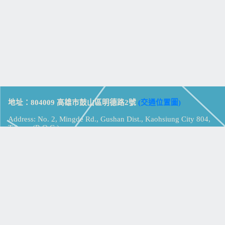
地址：804009 高雄市鼓山區明德路2號
(交通位置圖)
Address: No. 2, Mingde Rd., Gushan Dist., Kaohsiung City 804,
Taiwan (R.O.C.)
電話：07-5213258
(
分機表
)
傳真：07-5213259
【
Web_Phone_Call
】
瀏覽總計：
15379761
資訊安全
免責及隱私權宣告
版權所有：高雄市立鼓山高級中學