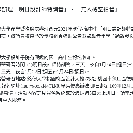
學辦理「明日設計師特訓營」、「無人機空拍營」
大學產學暨推廣處辦理西元2021年寒假-高中生「明日設計師
梯次，敬請貴校惠予於學校網頁張貼公告並鼓勵青年學子踴躍參
傳大學設計學院有興趣的國、高中生報名參加。
營研習時間: (1)明日設計師特訓營，三天二夜自1月24日(週日)~1月26
天二夜自1月22日(週五)~1月24日(週日)。
寒假營研習地點: 銘傳大學桃園校區設計大樓 (校址:桃園市龜山區德
網址 http://goo.gl/i4TkkR 早鳥優惠辦法:即日起到109年1
優惠價。活動內容詳見報名系統或於週1~週5白天上班日，請電
56 有專人服務。