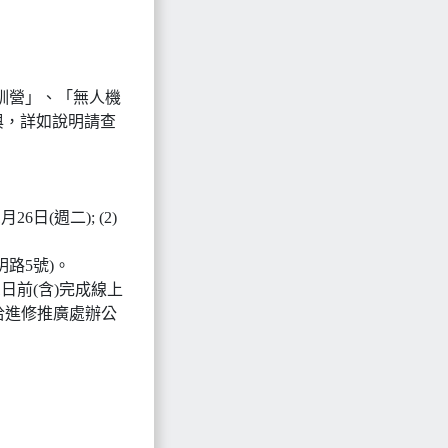
特訓營」、「無人機
與，詳如說明請查
日(週二); (2)
明路5號)。
2月1日前(含)完成線上
洽進修推廣處辦公