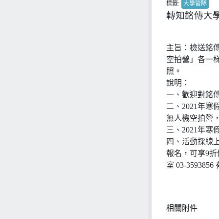
標籤:
大學營隊
轉知銘傳大
主旨：檢送銘傳
空拍營」各一
照。
說明：
一、歡迎對銘
二、2021年寒假
無人機空拍營，三
三、2021年
四、活動採線上報名
報名，可享9折
室 03-35938
相關附件