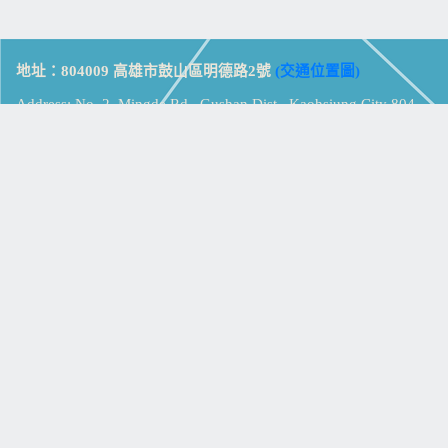
地址：804009 高雄市鼓山區明德路2號
(交通位置圖)
Address: No. 2, Mingde Rd., Gushan Dist., Kaohsiung City 804,
Taiwan (R.O.C.)
電話：07-5213258
(
分機表
)
傳真：07-5213259
【
Web_Phone_Call
】
瀏覽總計：
15324509
資訊安全
免責及隱私權宣告
版權所有：高雄市立鼓山高級中學
© Zsystem Design.