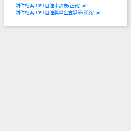
附件檔案:1091自強申請表(正式).pdf
附件檔案:1091自強獎學金宣導單(網路).pdf