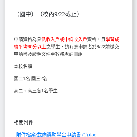
（國中）（校內9/22截止）
申請資格為具
低收入戶或中低收入戶
資格，且
學習成
績平均60分以上
之學生，請有意申請者於9/22前繳交
申請書及證明文件至教務處註冊組
本校名額
國二1名 國三2名
高二、高三各1名學生
相關附件
附件檔案:武廟獎助學金申請書 (1).doc