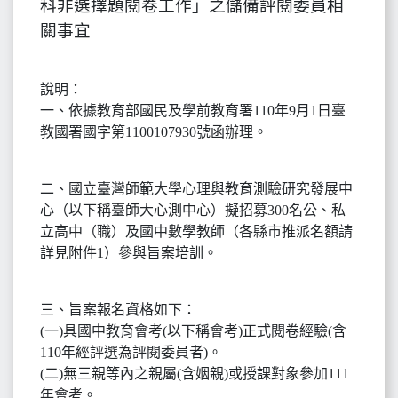
科非選擇題閱卷工作」之儲備評閱委員相
關事宜
說明：
一、依據教育部國民及學前教育署110年9月1日臺
教國署國字第1100107930號函辦理。
二、國立臺灣師範大學心理與教育測驗研究發展中
心（以下稱臺師大心測中心）擬招募300名公、私
立高中（職）及國中數學教師（各縣市推派名額請
詳見附件1）參與旨案培訓。
三、旨案報名資格如下：
(一)具國中教育會考(以下稱會考)正式閱卷經驗(含
110年經評選為評閱委員者)。
(二)無三親等內之親屬(含姻親)或授課對象參加111
年會考。