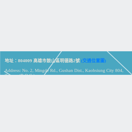
地址：804009 高雄市鼓山區明德路2號
(交通位置圖)
Address: No. 2, Mingde Rd., Gushan Dist., Kaohsiung City 804,
Taiwan (R.O.C.)
電話：07-5213258
(
分機表
)
傳真：07-5213259
【
Web_Phone_Call
】
瀏覽總計：
15378245
資訊安全
免責及隱私權宣告
版權所有：高雄市立鼓山高級中學