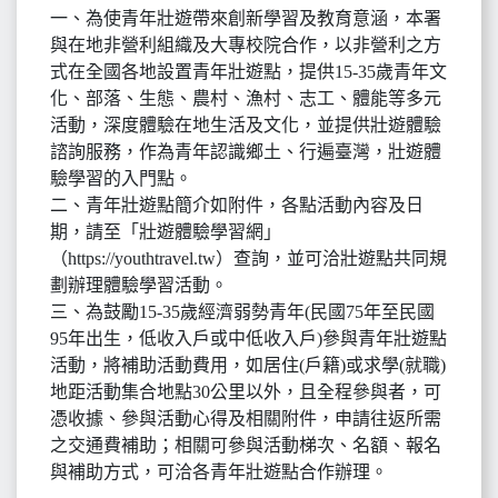
一、為使青年壯遊帶來創新學習及教育意涵，本署
與在地非營利組織及大專校院合作，以非營利之方
式在全國各地設置青年壯遊點，提供15-35歲青年文
化、部落、生態、農村、漁村、志工、體能等多元
活動，深度體驗在地生活及文化，並提供壯遊體驗
諮詢服務，作為青年認識鄉土、行遍臺灣，壯遊體
驗學習的入門點。
二、青年壯遊點簡介如附件，各點活動內容及日
期，請至「壯遊體驗學習網」
（https://youthtravel.tw）查詢，並可洽壯遊點共同規
劃辦理體驗學習活動。
三、為鼓勵15-35歲經濟弱勢青年(民國75年至民國
95年出生，低收入戶或中低收入戶)參與青年壯遊點
活動，將補助活動費用，如居住(戶籍)或求學(就職)
地距活動集合地點30公里以外，且全程參與者，可
憑收據、參與活動心得及相關附件，申請往返所需
之交通費補助；相關可參與活動梯次、名額、報名
與補助方式，可洽各青年壯遊點合作辦理。