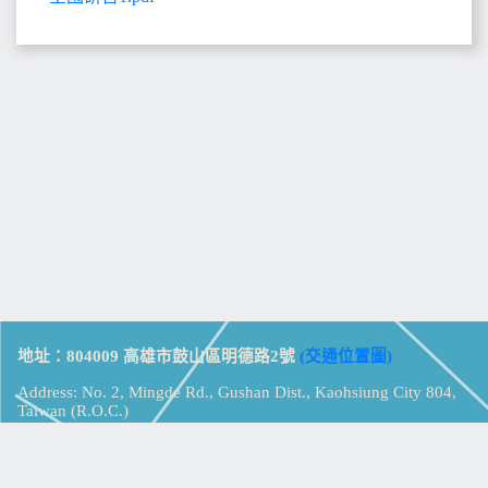
地址：804009 高雄市鼓山區明德路2號
(交通位置圖)
Address: No. 2, Mingde Rd., Gushan Dist., Kaohsiung City 804,
Taiwan (R.O.C.)
電話：07-5213258
(
分機表
)
傳真：07-5213259
【
Web_Phone_Call
】