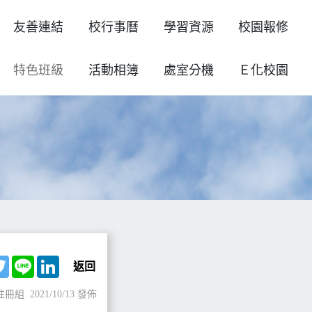
友善連結
校行事曆
學習資源
校園報修
特色班級
活動相簿
處室分機
Ｅ化校園
ebook
Twitter
Line
LinkedIn
返回
註冊組
2021/10/13 發佈