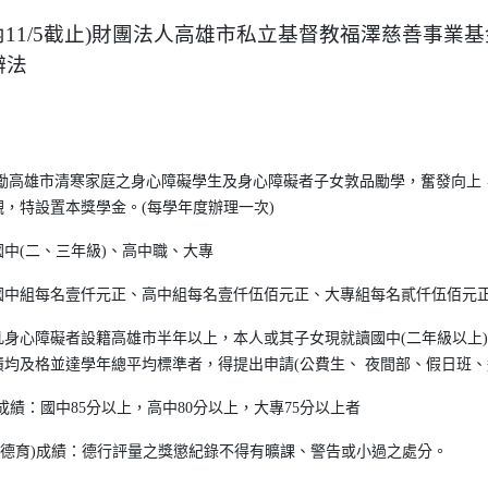
校內11/5截止)財團法人高雄市私立基督教福澤慈善事業
辦法
鼓勵高雄市清寒家庭之身心障礙學生及身心障礙者子女敦品勵學，奮發向上
，特設置本獎學金。(每學年度辦理一次)
中(二、三年級)、高中職、大專
國中組每名壹仟元正、高中組每名壹仟伍佰元正、大專組每名貳仟伍佰元
凡身心障礙者設籍高雄市半年以上，本人或其子女現就讀國中(二年級以上
均及格並達學年總平均標準者，得提出申請(公費生、 夜間部、假日班、
國中85分以上，高中80分以上，大專75分以上者
)成績：德行評量之獎懲紀錄不得有曠課、警告或小過之處分。