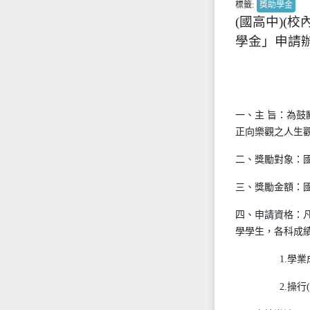
標籤:
獎助學金
(國高中)(
學金」申請
一、主 旨：為
正向樂觀之人生觀
二、獎勵對象：國
三、獎勵金額：
四、申請資格：
學學生，各科成績
1.學業成績：
2.操行(德育