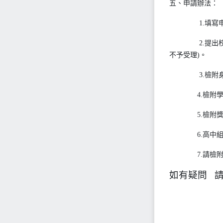
五、申請辦法：
1.填寫申
2.提出校
不予受理)。
3.檢附身心
4.檢附學生
5.檢附獎勵
6.高中組以
7.請檢附家
如有疑問 