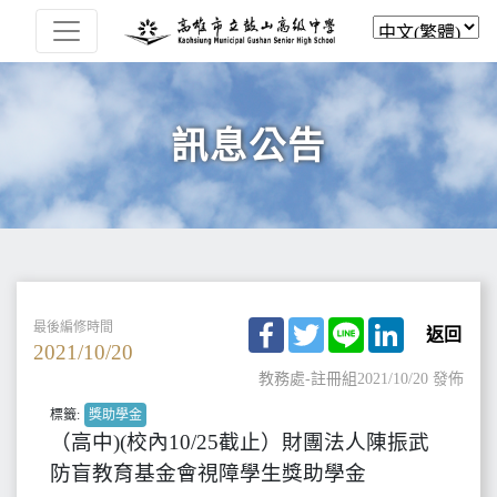
訊息公告
Facebook
Twitter
Line
LinkedIn
最後編修時間
返回
2021/10/20
教務處-註冊組
2021/10/20 發佈
標籤:
獎助學金
（高中)(校內10/25截止）財團法人陳振武
防盲教育基金會視障學生獎助學金