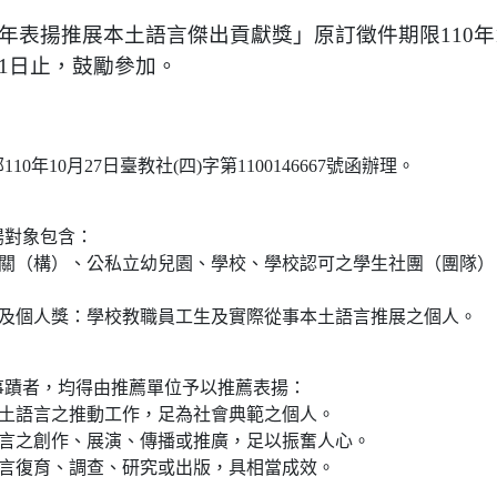
1年表揚推展本土語言傑出貢獻獎」原訂徵件期限110年1
11日止，鼓勵參加。
0年10月27日臺教社(四)字第1100146667號函辦理。
揚對象包含：
機關（構）、公私立幼兒園、學校、學校認可之學生社團（團隊
。
獎及個人獎：學校教職員工生及實際從事本土語言推展之個人。
事蹟者，均得由推薦單位予以推薦表揚：
本土語言之推動工作，足為社會典範之個人。
語言之創作、展演、傳播或推廣，足以振奮人心。
語言復育、調查、研究或出版，具相當成效。