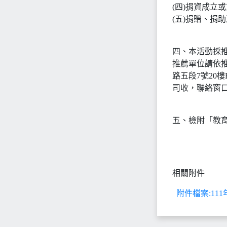
(四)捐資成立
(五)捐贈、捐
四、本活動採
推薦單位請依推
路五段7號20
司收，聯絡窗口：
五、檢附「教
相關附件
附件檔案:11