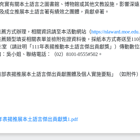
或充實有關本土語言之圖書館、博物館或其他文教設施，影響深遠
助及成立推展本土語言著有績效之團體，貢獻卓著。
推薦方式辦理，相關資訊請至本活動網站（
https://nlaward.moe.edu.
薦類型填妥相關表單並檢附佐證資料後，採紙本方式寄送至110
樓E室（請註明「111年表揚推動本土語言傑出貢獻獎」）傳動數
吳小姐、聯絡電話：（02）8101-0555#502。
育部表揚推展本土語言傑出貢獻團體及個人實施要點」（如附件）
1年表揚推展本土語言傑出貢獻獎1.pdf