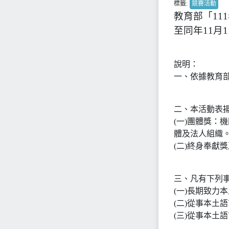
標籤:
競賽活動
教育部「11
至同年11月
說明：
一、依據教育部11
二、本活動表
(一)團體獎：
體及法人組織
(二)終身奉獻
三、凡有下列
(一)長期致力
(二)從事本土
(三)從事本土