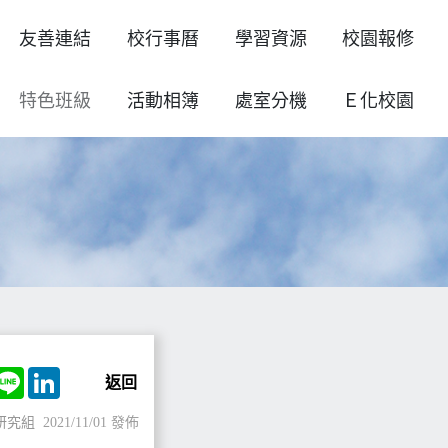
友善連結
校行事曆
學習資源
校園報修
特色班級
活動相簿
處室分機
Ｅ化校園
ok
witter
Line
LinkedIn
返回
研究組
2021/11/01 發佈