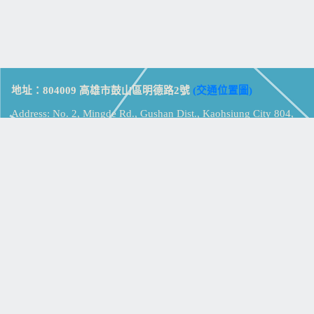
地址：804009 高雄市鼓山區明德路2號
(交通位置圖)
Address: No. 2, Mingde Rd., Gushan Dist., Kaohsiung City 804,
Taiwan (R.O.C.)
電話：07-5213258
(
分機表
)
傳真：07-5213259
【
Web_Phone_Call
】
瀏覽總計：
15382564
資訊安全
免責及隱私權宣告
版權所有：高雄市立鼓山高級中學
© Zsystem Design.