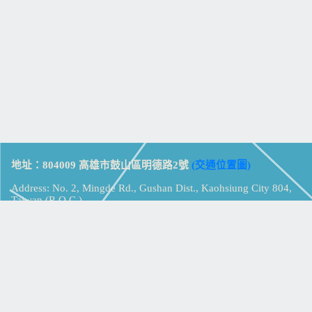
地址：804009 高雄市鼓山區明德路2號
(交通位置圖)
Address: No. 2, Mingde Rd., Gushan Dist., Kaohsiung City 804,
Taiwan (R.O.C.)
電話：07-5213258
(
分機表
)
傳真：07-5213259
【
Web_Phone_Call
】
瀏覽總計：
15329656
資訊安全
免責及隱私權宣告