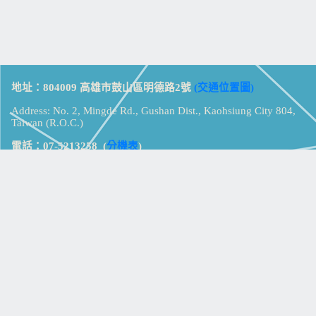
地址：804009 高雄市鼓山區明德路2號
(交通位置圖)
Address: No. 2, Mingde Rd., Gushan Dist., Kaohsiung City 804,
Taiwan (R.O.C.)
電話：07-5213258
(
分機表
)
傳真：07-5213259
【
Web_Phone_Call
】
瀏覽總計：
15390370
資訊安全
免責及隱私權宣告
版權所有：高雄市立鼓山高級中學
© Zsystem Design.