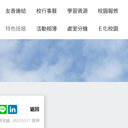
友善連結
校行事曆
學習資源
校園報修
特色班級
活動相簿
處室分機
Ｅ化校園
ok
witter
Line
LinkedIn
返回
研究組
2022/02/17 發佈