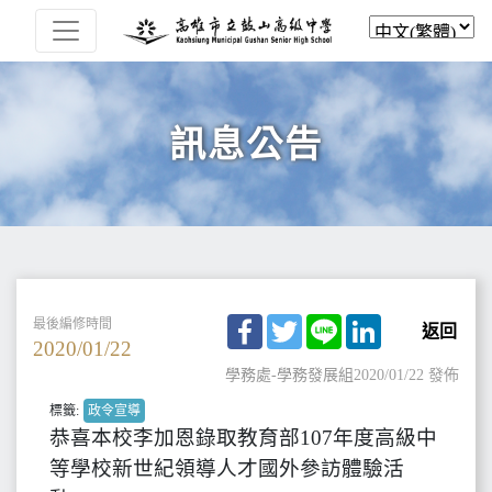
訊息公告
Facebook
Twitter
Line
LinkedIn
最後編修時間
返回
2020/01/22
學務處-學務發展組
2020/01/22 發佈
標籤:
政令宣導
恭喜本校李加恩錄取教育部107年度高級中
等學校新世紀領導人才國外參訪體驗活