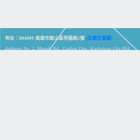
地址：804009 高雄市鼓山區明德路2號
(交通位置圖)
Address: No. 2, Mingde Rd., Gushan Dist., Kaohsiung City 804,
Taiwan (R.O.C.)
電話：07-5213258
(
分機表
)
傳真：07-5213259
【
Web_Phone_Call
】
瀏覽總計：
15335450
資訊安全
免責及隱私權宣告
版權所有：高雄市立鼓山高級中學
© Zsystem Design.