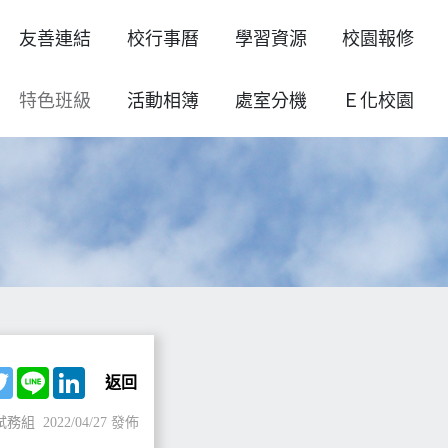
友善連結
校行事曆
學習資源
校園報修
特色班級
活動相簿
處室分機
Ｅ化校園
ebook
Twitter
Line
LinkedIn
返回
試務組
2022/04/27 發佈