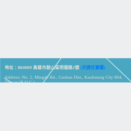
地址：804009 高雄市鼓山區明德路2號
(交通位置圖)
Address: No. 2, Mingde Rd., Gushan Dist., Kaohsiung City 804,
Taiwan (R.O.C.)
電話：07-5213258
(
分機表
)
傳真：07-5213259
【
Web_Phone_Call
】
瀏覽總計：
15352398
資訊安全
免責及隱私權宣告
版權所有：高雄市立鼓山高級中學