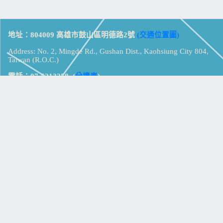
地址：804009 高雄市鼓山區明德路2號
(交通位置圖)
Address: No. 2, Mingde Rd., Gushan Dist., Kaohsiung City 804,
Taiwan (R.O.C.)
電話：07-5213258
(
分機表
)
傳真：07-5213259
【
Web_Phone_Call
】
瀏覽總計：
15318498
資訊安全
免責及隱私權宣告
版權所有：高雄市立鼓山高級中學
© Zsystem Design.