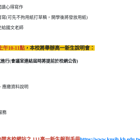
閱讀心得寫作
需書寫(可先不拘用紙打草稿，開學後將發放用紙)
繳交給國文老師
)上午10-11點
，本校將舉辦高一新生說明會：
方式進行(會議室連結屆時將提前於校網公告)
容、應繳資料說明
服務
閱本校網站之 111高一新生報到手冊
https://www.kusjh.kh.edu.t