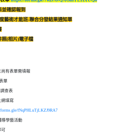
資料並確認報到
學年度藝術才能班-聯合分發結果通知單
書
件照(相片)電子檔
生尚有表單需填報
成表單
語調查表
上網填寫
://forms.gle/fNqPHLuTjLKZJ9RA7
業輔導學藝活動
即可