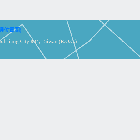
通位置圖)
aohsiung City 804, Taiwan (R.O.C.)