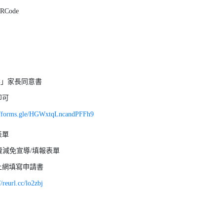
Code
案」家長同意書
即可
://forms.gle/HGWxtqLncandPFFh9
表單
費減免宣導/填報表單
上網填寫申請書
//reurl.cc/lo2zbj