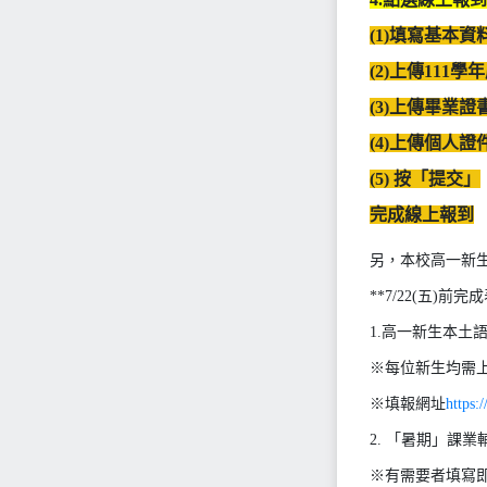
(1)填寫基本
(2)上傳111
(3)上傳畢業證
(4)上傳個人證
(5) 按「提交」
完成線上報到
另，本校高一新
**7/22(五)前完
1.高一新生本土
※每位新生均需
※填報網址
https
2. 「暑期」課
※有需要者填寫