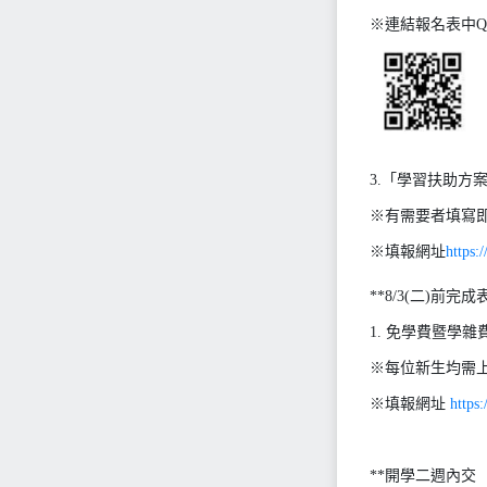
※連結報名表中QR
3.「學習扶助方
※有需要者填寫
※填報網址
https
**8/3(二)前完成
1. 免學費暨學雜
※每位新生均需
※填報網址
https:
**開學二週內交