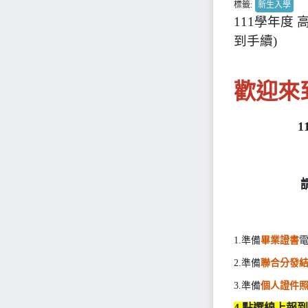
標籤:
新生入學
111學年度
到手續)
歡迎來
1.準備
畢業證書
電
2.準備
聯合分發
3.準備
個人證件照
4.點選線上報