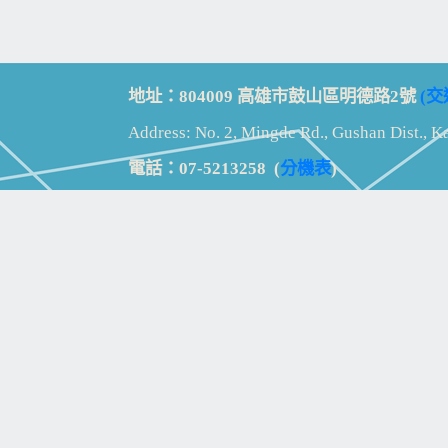
地址：804009 高雄市鼓山區明德路2號
(交
Address: No. 2, Mingde Rd., Gushan Dist., K
電話：07-5213258
(
分機表
)
傳真：07-5213259
【
Web_Phone_Call
】
瀏覽總計：
15330765
資訊安全
免責及隱私權宣告
版權所有：高雄市立鼓山高級中學
© Zsystem Design.