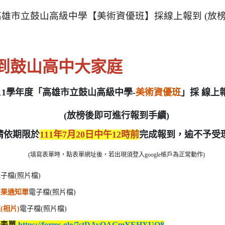
 高雄市立鼓山高級中學【美術資優班】採線上報到 (放
到鼓山高中大家庭
111學年度「高雄市立鼓山高級中學-
美術資優班
」採 線上
(放榜後即可進行報到手續)
請依期限於
111年7月20日中午12時前
完成報到，逾不予受
(填寫表單時，點表單網址後，若出現須登入google帳戶為正常動作)
子檔(照片檔)
結果通知單
電子檔(照片檔)
(相片)
電子檔(照片檔)
到表單
https://forms.gle/7stDAvQAGmYEHXUQ8