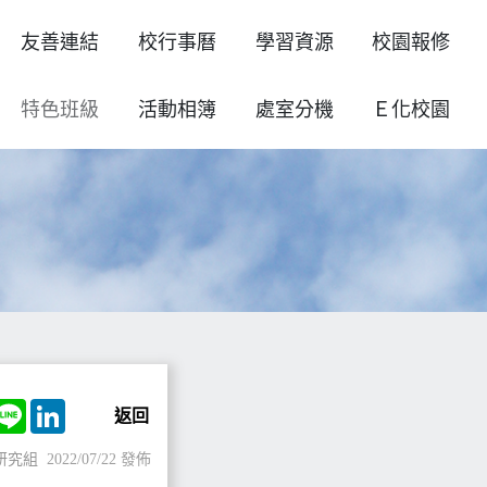
友善連結
校行事曆
學習資源
校園報修
特色班級
活動相簿
處室分機
Ｅ化校園
ok
witter
Line
LinkedIn
返回
研究組
2022/07/22 發佈