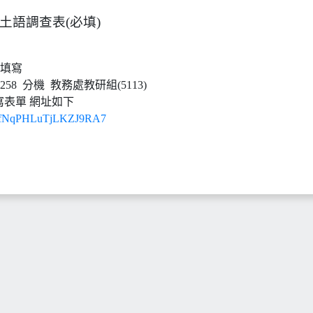
本土語調查表(必填)
需填寫
3258 分機 教務處教研組(5113)
前填寫表單 網址如下
gle/fNqPHLuTjLKZJ9RA7