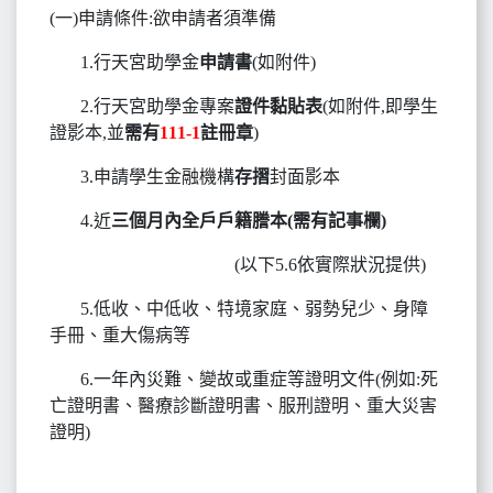
(一)申請條件:欲申請者須準備
1.行天宮助學金
申請書
(如附件)
2.行天宮助學金專案
證件黏貼表
(如附件,即學生
證影本,並
需有
111-1
註冊章
)
3.申請學生金融機構
存摺
封面影本
4.近
三個月內全戶戶籍謄本(需有記事欄)
(以下5.6依實際狀況提供)
5.低收、中低收、特境家庭、弱勢兒少、身障
手冊、重大傷病等
6.一年內災難、變故或重症等證明文件(例如:死
亡證明書、醫療診斷證明書、服刑證明、重大災害
證明)