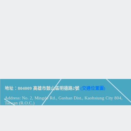
地址：804009 高雄市鼓山區明德路2號
(交通位置圖)
Address: No. 2, Mingde Rd., Gushan Dist., Kaohsiung City 804,
Taiwan (R.O.C.)
電話：07-5213258
(
分機表
)
傳真：07-5213259
【
Web_Phone_Call
】