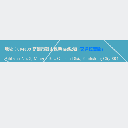
地址：804009 高雄市鼓山區明德路2號
(交通位置圖)
Address: No. 2, Mingde Rd., Gushan Dist., Kaohsiung City 804,
Taiwan (R.O.C.)
電話：07-5213258
(
分機表
)
傳真：07-5213259
【
Web_Phone_Call
】
瀏覽總計：
15434286
資訊安全
免責及隱私權宣告
版權所有：高雄市立鼓山高級中學
© Zsystem Design.