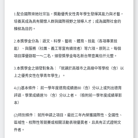
1.配合國際崇她社宗旨，獎勵優秀女性青年學生發揮其能力與才藝，
培養其成為具有關懷人群與國際視野之領導人才；成為國際社會的
楝樑為目的。
2.本獎學金分為：語文、科學、藝術 、體育、技能（各項專業技
能）、與服務（社團、義工等富有績效者）等六項。原則上，每個
項目擇優錄取一～二名，頒發獎學金每名新台幣壹萬伍仟元整。
3.本獎學金之頒發對象為：「就讀於高雄市之高級中等學校（含）以
上之優秀女性在學青年學生」。
4.(1)基本條件： 前一學年度德育成績達80（含）分以上或列出德育
評語，學業成績達70 （含）分以上者。（檢附前一學年度成績單影
本）
(2)特別條件： 就所申請之項目，最近三年內榮獲國際性、全國性、
區域性、校際性等競賽或相關活動表現優異者，且具有正式證明文
件者。