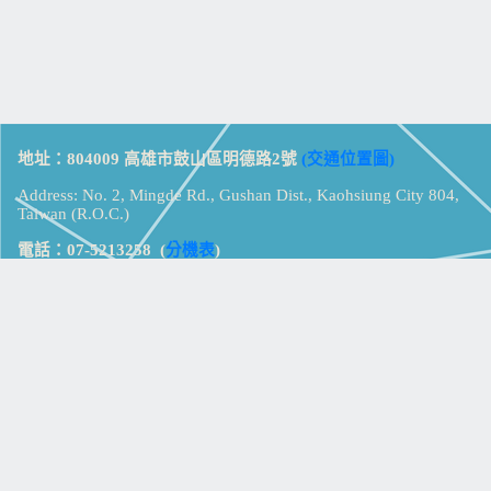
地址：804009 高雄市鼓山區明德路2號
(交通位置圖)
Address: No. 2, Mingde Rd., Gushan Dist., Kaohsiung City 804,
Taiwan (R.O.C.)
電話：07-5213258
(
分機表
)
傳真：07-5213259
【
Web_Phone_Call
】
瀏覽總計：
15354458
資訊安全
免責及隱私權宣告
版權所有：高雄市立鼓山高級中學
© Zsystem Design.