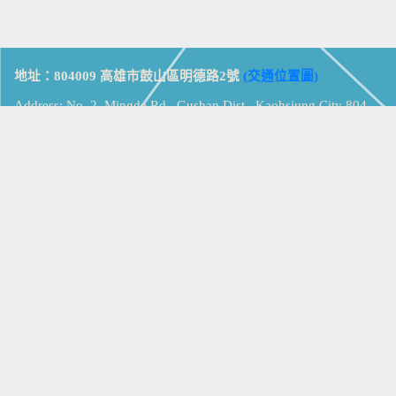
地址：804009 高雄市鼓山區明德路2號
(交通位置圖)
Address: No. 2, Mingde Rd., Gushan Dist., Kaohsiung City 804,
Taiwan (R.O.C.)
電話：07-5213258
(
分機表
)
傳真：07-5213259
【
Web_Phone_Call
】
瀏覽總計：
15329521
資訊安全
免責及隱私權宣告
版權所有：高雄市立鼓山高級中學
© Zsystem Design.