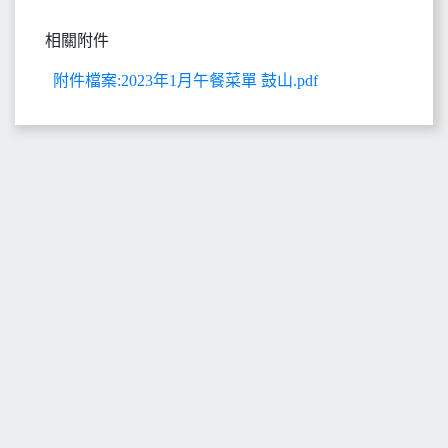
相關附件
附件檔案:2023年1月午餐菜單 鼓山.pdf