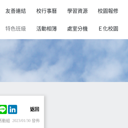
友善連結
校行事曆
學習資源
校園報修
特色班級
活動相簿
處室分機
Ｅ化校園
ok
witter
Line
LinkedIn
返回
活動組
2023/01/30 發佈