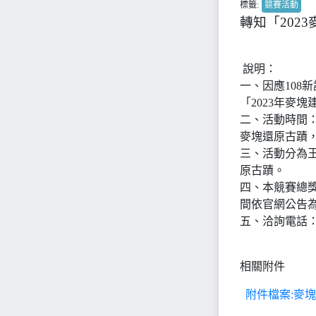
標籤:
競賽活動
轉知「202
說明：
一、因應108
「2023年麥
二、活動時間：
麥塊還原古蹟
三、活動分為王
原古蹟。
四、本競賽總獎
間依官網公告
五、洽詢電話：(02
相關附件
附件檔案:麥塊.