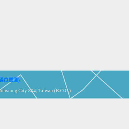
通位置圖)
aohsiung City 804, Taiwan (R.O.C.)