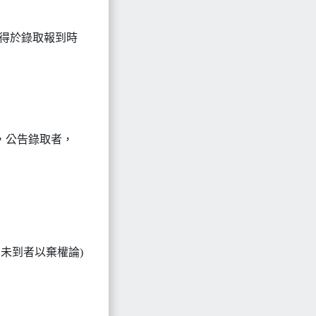
，得於錄取報到時
，公告錄取者，
仍未到者以棄權論)