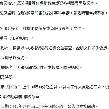
體育署核定-桌球項目專任運動教練證資格相關證照及影本。
事紀錄證明（請向警察局各分局外事科申請，報名時若申請不及
或免服兵役者，請檢附退伍令或免服兵役證明文件。
礙手冊（無者免繳）。
件影本一律請以A4規格現場報名繳交並審查，證明文件如係偽造
，立即予以解約。
查通過者，面試時請攜證件正本核驗，驗畢退還。
期及時間：
12年2月7日(二)上午10時30分起面試。(試場工作人員唱名三次，
點：本校勵學樓1樓會議室。
日期：112年2月7日(二)下午16時以後，公告於本校網站。