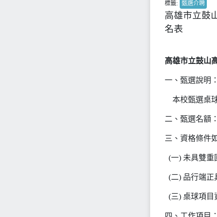
標籤:
甄選介聘
高雄市立鼓山
名表
高雄市立鼓山高
一、甄選說明
本校甄選桌球
二、甄選名額
三、資格條件
(一) 未具雙
(二) 品行端
(三) 桌球項
四、工作項目