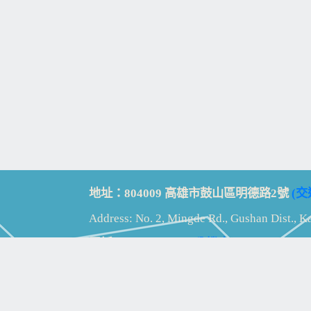
地址：804009 高雄市鼓山區明德路2號
(交
Address: No. 2, Mingde Rd., Gushan Dist., K
電話：07-5213258
(
分機表
)
傳真：07-5213259
【
Web_Phone_Call
】
瀏覽總計：
15330291