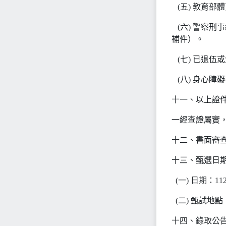
(五) 教育部
(六) 警察刑
補件）。
(七) 已退伍
(八) 身心障
十一、以上證
一經查證屬實
十二、書面審
十三、甄選日
(一) 日期：1
(二) 甄試地
十四、錄取公告