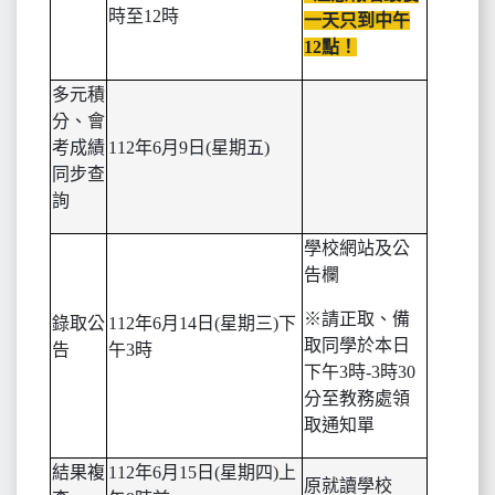
時至12時
一天只到中午
12點！
多元積
分、會
考成績
112
年6月9日(星期五)
同步查
詢
學校網站及公
告欄
※請正取、備
錄取公
112
年6月14日(星期三)下
取同學於本日
告
午3時
下午3時-3時30
分至教務處領
取通知單
結果複
112
年6月15日(星期四)上
原就讀學校