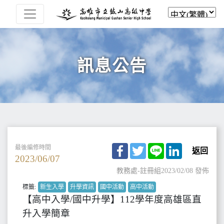
訊息公告
Facebook
Twitter
Line
LinkedIn
最後編修時間
返回
2023/06/07
教務處-註冊組
2023/02/08 發佈
標籤:
新生入學
升學資訊
國中活動
高中活動
【高中入學/國中升學】112學年度高雄區直
升入學簡章