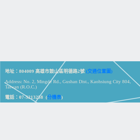
地址：804009 高雄市鼓山區明德路2號
(交通位置圖)
Address: No. 2, Mingde Rd., Gushan Dist., Kaohsiung City 804,
Taiwan (R.O.C.)
電話：07-5213258
(
分機表
)
傳真：07-5213259
【
Web_Phone_Call
】
瀏覽總計：
15327856
資訊安全
免責及隱私權宣告
版權所有：高雄市立鼓山高級中學