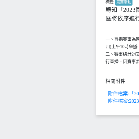
標籤:
競賽活動
轉知「202
區將依序進
一、旨揭賽事為國
四)上午10時舉
二、賽事總計24支
行直播。因賽事
相關附件
附件檔案:「2
附件檔案:20