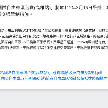
3國際自由車環台賽(高雄站)」將於112年3月16日舉辦，
行交通管制措施。
際自由車總會(UCI)認證1級頂尖國際賽事，賽事終點站（高雄站）將於112
辦，起點為佛光山佛陀紀念館，競賽路線行經11個行政區域道路，終點為高
國際自由車隊197位職業車手參賽，賽事當日透過Eurosport(歐洲體育台)、T
為國際1級賽事，車隊行經道路將淨空進行交管管制，車隊抵達時間表詳閱
023國際自由車環台賽(高雄站)」競賽路線 及管制重點說明.pdf
23 國際自由車環台賽(高雄站)競賽自由車隊預計最快抵達時間簡易參