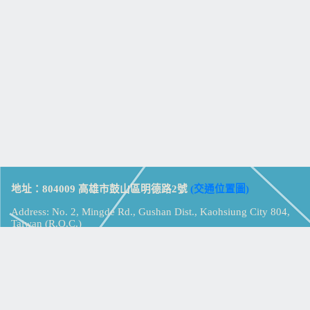
地址：804009 高雄市鼓山區明德路2號
(交通位置圖)
Address: No. 2, Mingde Rd., Gushan Dist., Kaohsiung City 804,
Taiwan (R.O.C.)
電話：07-5213258
(
分機表
)
傳真：07-5213259
【
Web_Phone_Call
】
瀏覽總計：
15362673