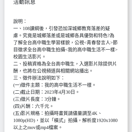
活動訊息
說明：
一、108課綱後，引發恐加深城鄉教育落差的疑
慮。究竟是城鄉落差或是城鄉各具優勢和特色?為
了解全台高中職生學習樣貌，公視<青春發言人>節
目徵求全台高中職生拍攝<我的高中職生活不一樣>
校園生活影片。
二、投稿資格為全台高中職生，入選影片除提供片
酬，也將在公視頻道與相關網站播出。
三、徵件辦法說明如下：
(一)徵件主題：我的高中職生活不一樣。
(二)截止日期：2023年4月30日。
(三)徵片長度：3分鐘。
(四)片酬：六千元。
(五)影片規格：拍攝時畫質請儘量調至4K、
1080p(HD)，並以「橫式」拍攝，解析度1920x1080
以上之mov或mp4檔案。