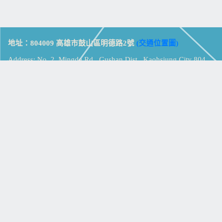
地址：804009 高雄市鼓山區明德路2號
(交通位置圖)
Address: No. 2, Mingde Rd., Gushan Dist., Kaohsiung City 804,
Taiwan (R.O.C.)
電話：07-5213258
(
分機表
)
傳真：07-5213259
【
Web_Phone_Call
】
瀏覽總計：
15355421
資訊安全
免責及隱私權宣告
版權所有：高雄市立鼓山高級中學
© Zsystem Design.