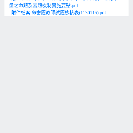
量之命題及審題機制實施要點.pdf
附件檔案:命審題教師試題檢核表(1130115).pdf