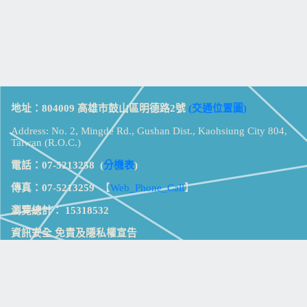
地址：804009 高雄市鼓山區明德路2號
(交通位置圖)
Address: No. 2, Mingde Rd., Gushan Dist., Kaohsiung City 804,
Taiwan (R.O.C.)
電話：07-5213258
(
分機表
)
傳真：07-5213259
【
Web_Phone_Call
】
瀏覽總計：
15318532
資訊安全
免責及隱私權宣告
版權所有：高雄市立鼓山高級中學
© Zsystem Design.