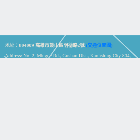
地址：804009 高雄市鼓山區明德路2號
(交通位置圖)
Address: No. 2, Mingde Rd., Gushan Dist., Kaohsiung City 804,
Taiwan (R.O.C.)
電話：07-5213258
(
分機表
)
傳真：07-5213259
【
Web_Phone_Call
】
瀏覽總計：
15367648
資訊安全
免責及隱私權宣告
版權所有：高雄市立鼓山高級中學
© Zsystem Design.