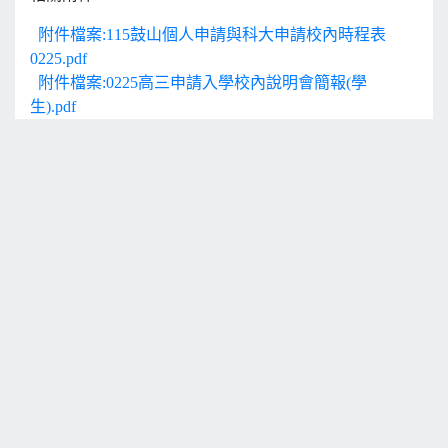
附件檔案:115鼓山個人申請與科大申請校內時程表
0225.pdf
附件檔案:0225高三申請入學校內說明會簡報(學
生).pdf