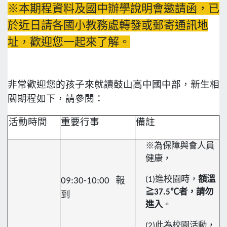
※本期程資料及國中辦學說明會邀請函，已
於近日請各國小教務處轉發
或郵寄通訊地
址，歡迎您一起來了解。
非常歡迎您的孩子來就讀鼓山高中國中部，新生相
關期程如下，請參閱：
活動時間
重要行事
備註
※為保障與會人員
健康，
(1)
進校園時，
額溫
09:30-10:00
報
≧37.5℃者，請勿
到
進入
。
(2)
此為校園活動，