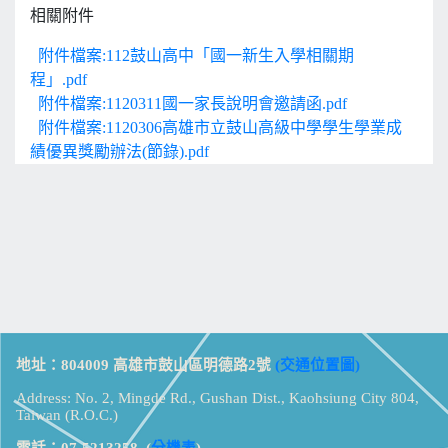
相關附件
附件檔案:112鼓山高中「國一新生入學相關期
程」.pdf
附件檔案:1120311國一家長說明會邀請函.pdf
附件檔案:1120306高雄市立鼓山高級中學學生學業成
績優異獎勵辦法(節錄).pdf
地址：804009 高雄市鼓山區明德路2號
(交通位置圖)
Address: No. 2, Mingde Rd., Gushan Dist., Kaohsiung City 804,
Taiwan (R.O.C.)
電話：07-5213258
(
分機表
)