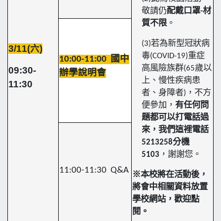
敬請仍
配戴口罩-材
質不限
。
(3)
若為新型冠狀病
3/11(六)
毒(COVID-19)重症
10:00-11:00
國中
高風險族群(65歲以
09:30-
辦學說明會
上、慢性疾病患
11:30
者、身障者)，不方
便參加，
有任何問
題都可以打電話過
來，我們這裡電話
5213258分機
5103
，謝謝您。
11:00-11:30 Q&A
※本校將在活動後，
將會中相關資料放置
學校網站，歡迎點
閱。