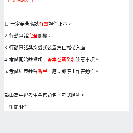
1. 一定要帶應試
有效
證件正本。
2. 行動電話
完全
關機。
3. 行動電話與穿戴式裝置禁止攜帶入座。
4. 考試開始鈴響起，
答案卷簽全名
注意事項。
5. 考試結束鈴聲
響畢
，應立即停止作答動作。
鼓山高中祝考生金榜題名，考試順利。
相關附件