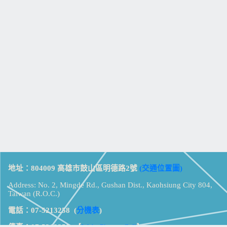
地址：804009 高雄市鼓山區明德路2號
(交通位置圖)
Address: No. 2, Mingde Rd., Gushan Dist., Kaohsiung City 804,
Taiwan (R.O.C.)
電話：07-5213258
(
分機表
)