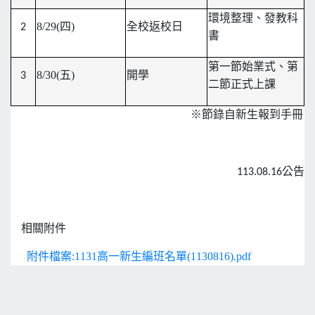
環境整理、發教科
8/29(
四)
全校返校日
2
書
第一節始業式、第
8/30(
五)
開學
3
二節正式上課
※節錄自新生報到手冊
113.08.16公告
相關附件
附件檔案:1131高一新生編班名單(1130816).pdf