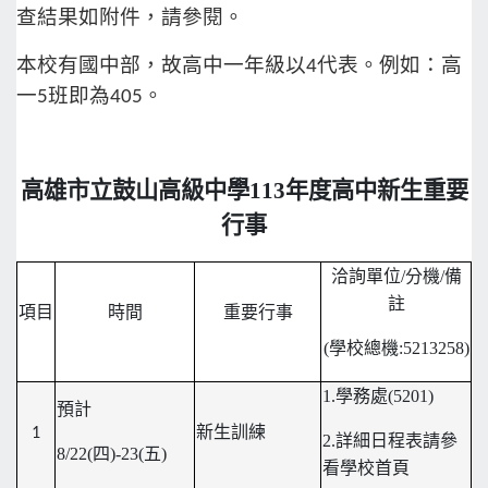
查結果如附件，請參閱。
本校有國中部，故高中一年級以
4
代表。例如：高
一
5
班即為
405
。
高雄市立鼓山高級中學113年度高中新生重要
行事
洽詢單位/分機/備
註
項目
時間
重要行事
(
學校總機:5213258)
1.
學務處(5201)
預計
新生訓練
1
2.
詳細日程表請參
8/22(
四)-23(五)
看學校首頁